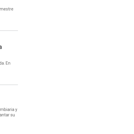
bimestre
a
da. En
ambiaria y
vantar su