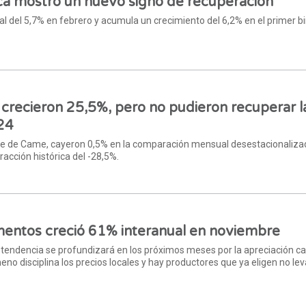
ca mostró un nuevo signo de recuperación
al del 5,7% en febrero y acumula un crecimiento del 6,2% en el primer 
 crecieron 25,5%, pero no pudieron recuperar l
24
me de Came, cayeron 0,5% en la comparación mensual desestacionaliza
racción histórica del -28,5%.
imentos creció 61% interanual en noviembre
a tendencia se profundizará en los próximos meses por la apreciación c
meno disciplina los precios locales y hay productores que ya eligen no le