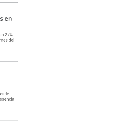
s en
 un 27%.
 mes del
desde
resencia