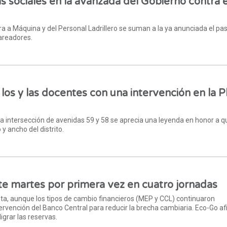
as sociales en la avanzada del Gobierno contra e
llera a Máquina y del Personal Ladrillero se suman a la ya anunciada el p
areadores.
 los y las docentes con una intervención en la P
la intersección de avenidas 59 y 58 se aprecia una leyenda en honor a 
 y ancho del distrito.
ste martes por primera vez en cuatro jornadas
nta, aunque los tipos de cambio financieros (MEP y CCL) continuaron
tervención del Banco Central para reducir la brecha cambiaria. Eco-Go a
igrar las reservas.