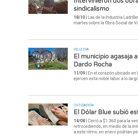
Intervinieron dos obr
sindicalismo
18/10
| Las de la Industria Ladri
martes sobre la Obra Social de V
FELIZ DÍA
El municipio agasaja a
Dardo Rocha
11/09
| En el corazón ubicado en 
ejercen esta noble labor a lo largo
COTIZACIÓN
El Dólar Blue subió e
14/08
| Cerró a $1.360 para la ve
retrocediendo, en medio de la in
a este ritmo, en enero podrían pel