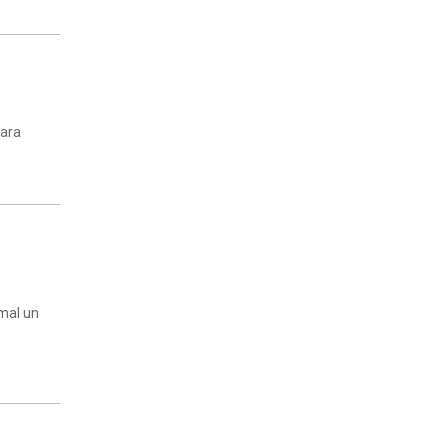
para
rmal un