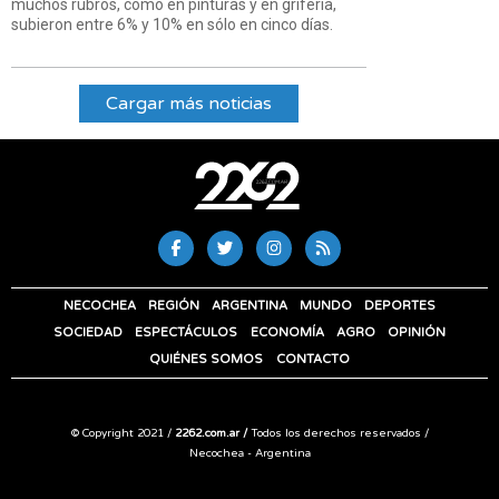
muchos rubros, como en pinturas y en grifería,
subieron entre 6% y 10% en sólo en cinco días.
Cargar más noticias
NECOCHEA
REGIÓN
ARGENTINA
MUNDO
DEPORTES
SOCIEDAD
ESPECTÁCULOS
ECONOMÍA
AGRO
OPINIÓN
QUIÉNES SOMOS
CONTACTO
© Copyright 2021 /
2262.com.ar /
Todos los derechos reservados /
Necochea - Argentina