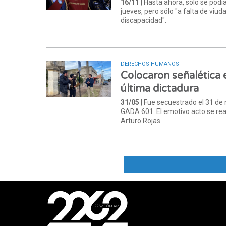
16/11
| Hasta ahora, sólo se podí
jueves, pero sólo "a falta de viud
discapacidad".
DERECHOS HUMANOS
Colocaron señalética 
última dictadura
31/05
| Fue secuestrado el 31 de
GADA 601. El emotivo acto se real
Arturo Rojas.