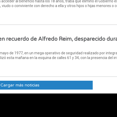
a acceder al beneficio hasta los 18 años, traba que eliminó el Gobierno e
a, viudo o conviviente con derecho a ella y otros hijos o hijas menores o 
en recuerdo de Alfredo Reim, desparecido dura
 mayo de 1977, en un mega operativo de seguridad realizado por integr
izó esta mañana en la esquina de calles 61 y 34, con la presencia del i
Cargar más noticias