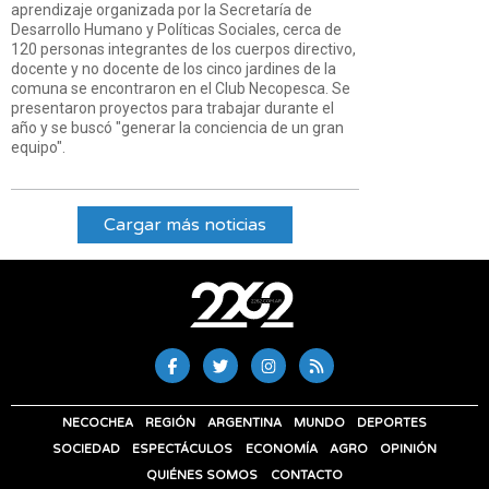
aprendizaje organizada por la Secretaría de
Desarrollo Humano y Políticas Sociales, cerca de
120 personas integrantes de los cuerpos directivo,
docente y no docente de los cinco jardines de la
comuna se encontraron en el Club Necopesca. Se
presentaron proyectos para trabajar durante el
año y se buscó "generar la conciencia de un gran
equipo".
Cargar más noticias
NECOCHEA
REGIÓN
ARGENTINA
MUNDO
DEPORTES
SOCIEDAD
ESPECTÁCULOS
ECONOMÍA
AGRO
OPINIÓN
QUIÉNES SOMOS
CONTACTO