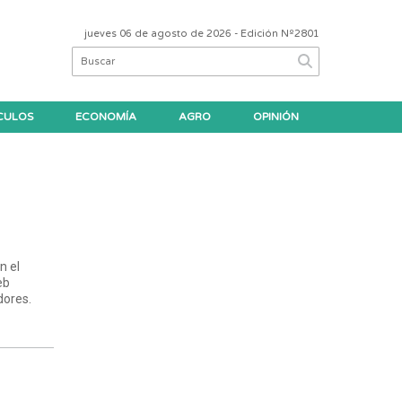
jueves 06 de agosto de 2026
- Edición Nº2801
CULOS
ECONOMÍA
AGRO
OPINIÓN
n el
eb
dores.