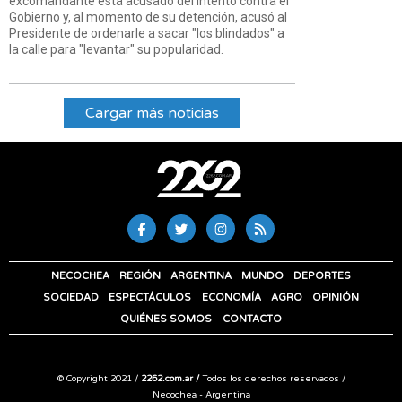
excomandante está acusado del intento contra el
Gobierno y, al momento de su detención, acusó al
Presidente de ordenarle a sacar "los blindados" a
la calle para "levantar" su popularidad.
Cargar más noticias
NECOCHEA
REGIÓN
ARGENTINA
MUNDO
DEPORTES
SOCIEDAD
ESPECTÁCULOS
ECONOMÍA
AGRO
OPINIÓN
QUIÉNES SOMOS
CONTACTO
© Copyright 2021 /
2262.com.ar /
Todos los derechos reservados /
Necochea - Argentina