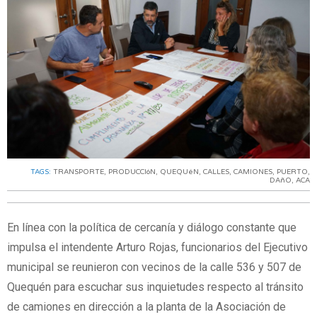
TAGS:
TRANSPORTE
,
PRODUCCIóN
,
QUEQUéN
,
CALLES
,
CAMIONES
,
PUERTO
,
DAñO
,
ACA
En línea con la política de cercanía y diálogo constante que
impulsa el intendente Arturo Rojas, funcionarios del Ejecutivo
municipal se reunieron con vecinos de la calle 536 y 507 de
Quequén para escuchar sus inquietudes respecto al tránsito
de camiones en dirección a la planta de la Asociación de