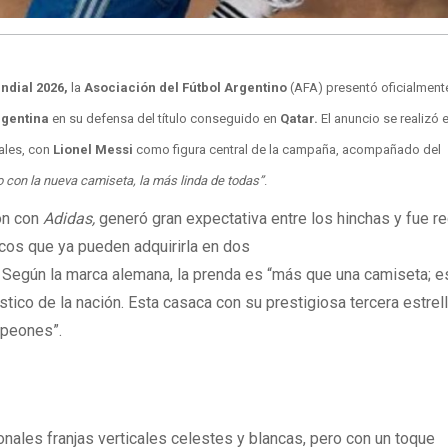
ndial 2026,
la
Asociación del Fútbol Argentino
(AFA) presentó oficialment
rgentina
en su defensa del título conseguido en
Qatar.
El anuncio se realizó 
iales, con
Lionel Messi
como figura central de la campaña, acompañado del
o con la nueva camiseta, la más linda de todas”
.
ión con
Adidas,
generó gran expectativa entre los hinchas y fue r
cos que ya pueden adquirirla en dos
Según la marca alemana, la prenda es “más que una camiseta; e
stico de la nación. Esta casaca con su prestigiosa tercera estrel
mpeones”.
onales franjas verticales celestes y blancas, pero con un toque