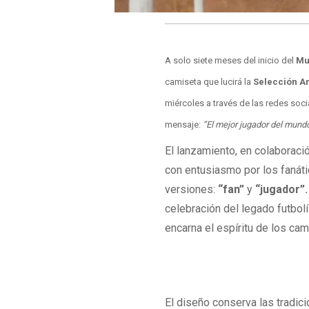
A solo siete meses del inicio del
Mu
camiseta que lucirá la
Selección A
miércoles a través de las redes soc
mensaje:
“El mejor jugador del mund
El lanzamiento, en colaborac
con entusiasmo por los fanáti
versiones:
“fan”
y
“jugador”.
celebración del legado futbolí
encarna el espíritu de los ca
El diseño conserva las tradici