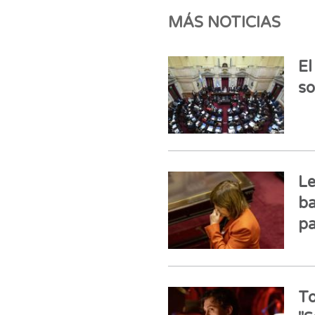
MÁS NOTICIAS
El
so
Le
ba
pa
To