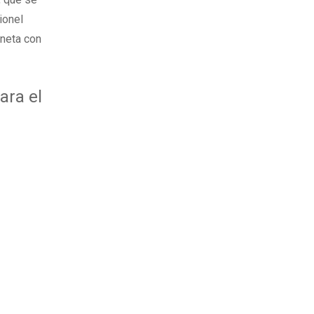
ionel
aneta con
ara el