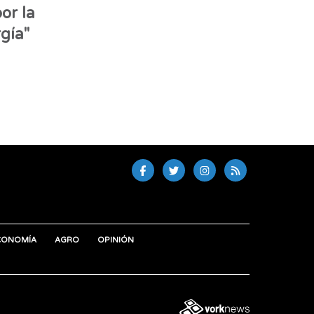
or la
gía"
CONOMÍA
AGRO
OPINIÓN