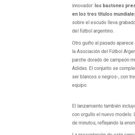
innovador:
los bastones pre
en los tres títulos mundial
sobre el escudo lleva grabado 
del fútbol argentino.
Otro guiño al pasado aparece 
la Asociación del Fútbol Arge
parche dorado de campeón mun
Adidas. El conjunto se complet
ser blancos o negros-, con tre
equipo.
El lanzamiento también inclu
con orgullo el nuevo modelo. 
de minutos, reflejando la eno
La presentación de esta camis