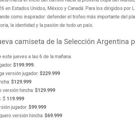
2026 en Estados Unidos, México y Canadá. Para los dirigidos por L
grande como inspirador: defender el trofeo más importante del pl
ria, la identidad y la pasión de todo un país.
ueva camiseta de la Selección Argentina p
e este jueves a las 6 de la mañana.
ugador:
$199.999.
ga versión jugador:
$229.999
incha:
$129.999
o versión hincha:
$129.999
s: $
119.999
ersión jugador:
$99.999
rquero versión hincha:
$69.999