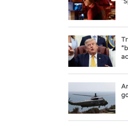
"S
Tr
“b
ac
Ar
go