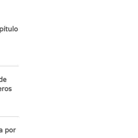
pítulo
de
eros
a por