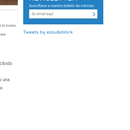
Suscríbase a nuestro boletín de noticias
e la nueva
Tweets by estudioVork
este
ecibido
s una
la