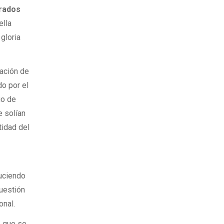
irados
ella
 gloria
dación de
do por el
go de
e solían
tidad del
luciendo
cuestión
onal.
, que se