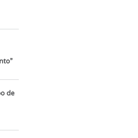
nto”
o de