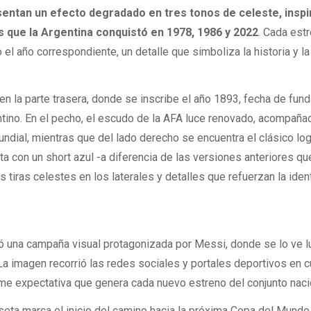
sentan un efecto degradado en tres tonos de celeste, insp
es que la Argentina conquistó en 1978, 1986 y 2022
. Cada estr
el año correspondiente, un detalle que simboliza la historia y la
en la parte trasera, donde se inscribe el año 1893, fecha de fun
ntino. En el pecho, el escudo de la AFA luce renovado, acompaña
dial, mientras que del lado derecho se encuentra el clásico lo
a con un short azul -a diferencia de las versiones anteriores qu
s tiras celestes en los laterales y detalles que refuerzan la iden
yó una campaña visual protagonizada por Messi, donde se lo ve 
La imagen recorrió las redes sociales y portales deportivos en 
rme expectativa que genera cada nuevo estreno del conjunto naci
eta marca el inicio del camino hacia la próxima Copa del Mundo