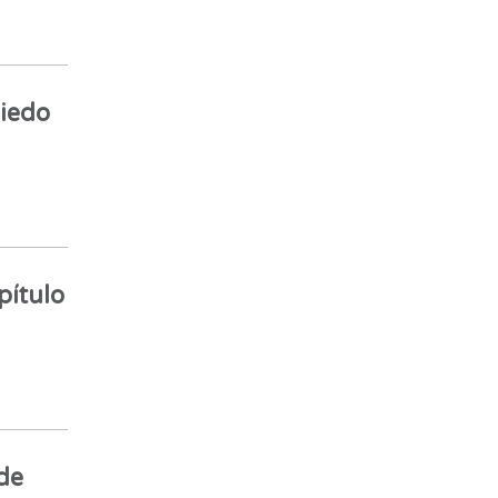
miedo
pítulo
de