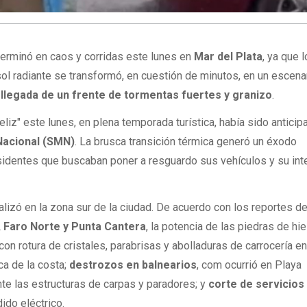
terminó en caos y corridas este lunes en
Mar del Plata
, ya que 
l radiante se transformó, en cuestión de minutos, en un escena
 llegada de un frente de tormentas fuertes y granizo
.
eliz" este lunes, en plena temporada turística, había sido anticip
Nacional (SMN)
. La brusca transición térmica generó un éxodo
sidentes que buscaban poner a resguardo sus vehículos y su int
lizó en la zona sur de la ciudad. De acuerdo con los reportes d
 Faro Norte y Punta Cantera
, la potencia de las piedras de hie
 con rotura de cristales, parabrisas y abolladuras de carrocería e
a de la costa;
destrozos en balnearios
, com ocurrió en Playa
te las estructuras de carpas y paradores; y
corte de servicios
ido eléctrico.