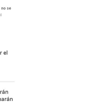
e
no se
l
 el
Irán
narán