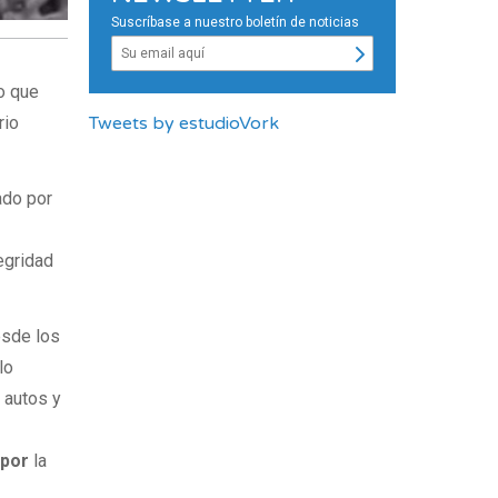
Suscríbase a nuestro boletín de noticias
lo que
Tweets by estudioVork
rio
ado por
egridad
esde los
lo
n autos y
 por
la