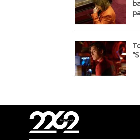
ba
pa
To
"S