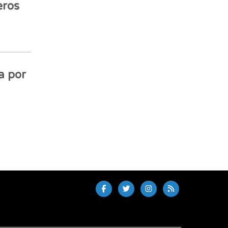
eros
a por