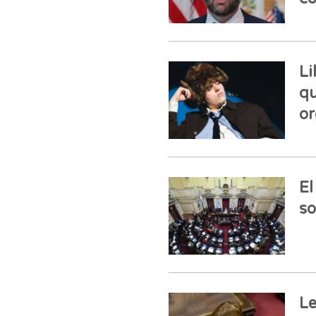
Li
qu
or
El
so
Le