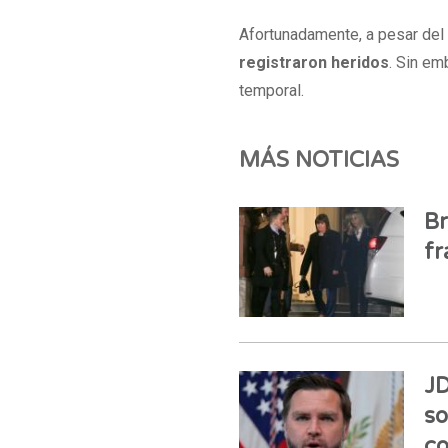
Afortunadamente, a pesar del 
registraron heridos
. Sin em
temporal.
MÁS NOTICIAS
Br
fr
JD
so
co