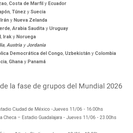
zao
,
Costa de Marfil
y
Ecuador
apón
,
Túnez
y
Suecia
,
Irán
y
Nueva Zelanda
erde
,
Arabia Saudita
y
Uruguay
l
,
Irak
y
Noruega
ia
,
Austria
y
Jordania
lica Democrática del Congo
,
Uzbekistán
y
Colombia
cia
,
Ghana
y
Panamá
 de la fase de grupos del Mundial 2026
stadio Ciudad de México -Jueves 11/06 - 16.00hs
ca Checa – Estadio Guadalajara - Jueves 11/06 - 23.00hs