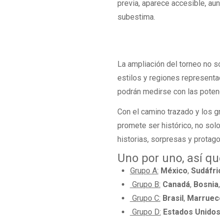
previa, aparece accesible, au
subestima.
La ampliación del torneo no s
estilos y regiones represent
podrán medirse con las potenc
Con el camino trazado y los 
promete ser histórico, no sol
historias, sorpresas y protag
Uno por uno, así q
Grupo A:
México
,
Sudáfri
Grupo B:
Canadá
,
Bosnia
Grupo C:
Brasil
,
Marruec
Grupo D:
Estados Unido