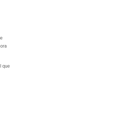
de
hora
l que