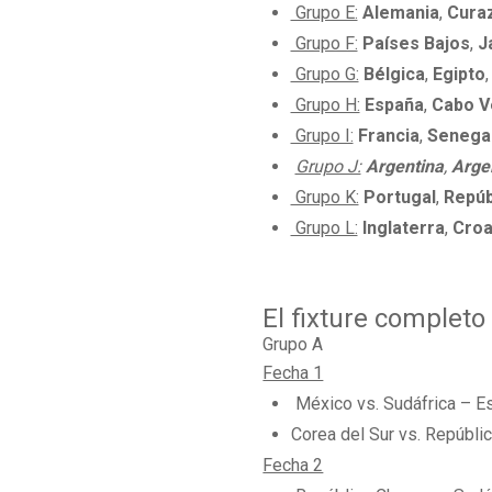
Grupo E:
Alemania
,
Cura
Grupo F:
Países Bajos
,
J
Grupo G:
Bélgica
,
Egipto
Grupo H:
España
,
Cabo V
Grupo I:
Francia
,
Senega
Grupo J:
Argentina
,
Argel
Grupo K:
Portugal
,
Repúb
Grupo L:
Inglaterra
,
Croa
El fixture completo
Grupo A
Fecha 1
México vs. Sudáfrica – E
Corea del Sur vs. Repúbli
Fecha 2