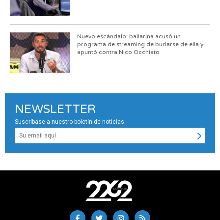
Nuevo escándalo: bailarina acusó un
programa de streaming de burlarse de ella y
apuntó contra Nico Occhiato
NEWSLETTER
Suscríbase a nuestro boletín de noticias