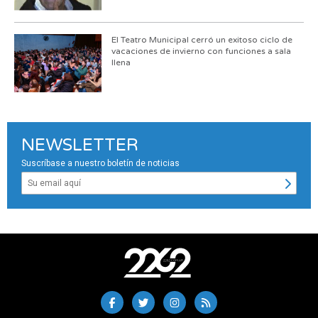
El Teatro Municipal cerró un exitoso ciclo de
vacaciones de invierno con funciones a sala
llena
NEWSLETTER
Suscríbase a nuestro boletín de noticias