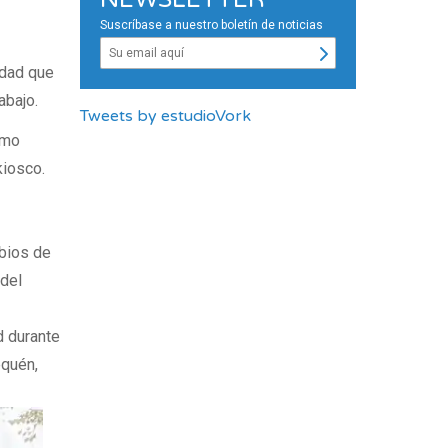
Suscríbase a nuestro boletín de noticias
udad que
abajo.
Tweets by estudioVork
smo
kiosco.
bios de
 del
d durante
equén,