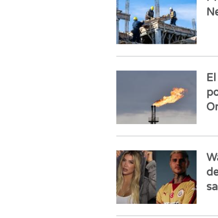
N
El
po
O
Wa
de
sa