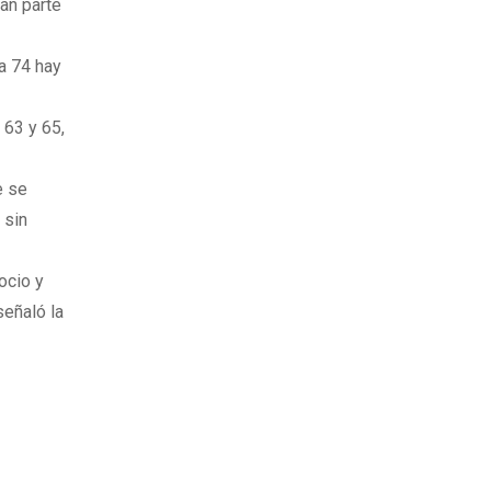
ran parte
la 74 hay
 63 y 65,
e se
 sin
ocio y
señaló la