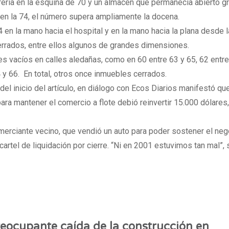
brería en la esquina de 70 y un almacén que permanecía abierto g
 en la 74, el número supera ampliamente la docena.
 en la mano hacia el hospital y en la mano hacia la plana desde 
rrados, entre ellos algunos de grandes dimensiones.
s vacíos en calles aledañas, como en 60 entre 63 y 65, 62 entre
 y 66. En total, otros once inmuebles cerrados.
del inicio del artículo, en diálogo con Ecos Diarios manifestó qu
ara mantener el comercio a flote debió reinvertir 15.000 dólares,
omerciante vecino, que vendió un auto para poder sostener el neg
cartel de liquidación por cierre. “Ni en 2001 estuvimos tan mal”, 
eocupante caída de la construcción en