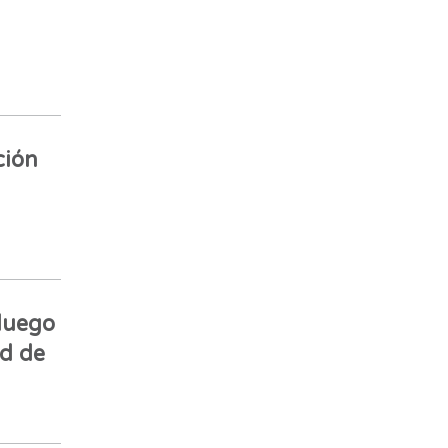
ción
luego
ad de