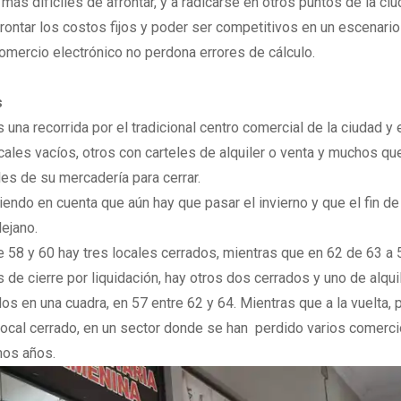
ás difíciles de afrontar, y a radicarse en otros puntos de la ciu
frontar los costos fijos y poder ser competitivos en un escenari
comercio electrónico no perdona errores de cálculo.
s
 una recorrida por el tradicional centro comercial de la ciudad y 
les vacíos, otros con carteles de alquiler o venta y muchos qu
les de su mercadería para cerrar.
endo en cuenta que aún hay que pasar el invierno y que el fin de
ejano.
re 58 y 60 hay tres locales cerrados, mientras que en 62 de 63 a 
 de cierre por liquidación, hay otros dos cerrados y uno de alquil
s en una cuadra, en 57 entre 62 y 64. Mientras que a la vuelta, p
o local cerrado, en un sector donde se han perdido varios comerc
mos años.