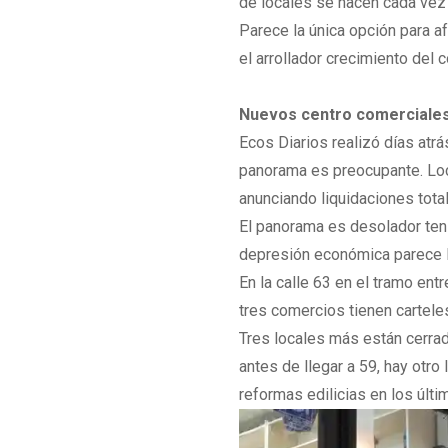
de locales se hacen cada vez m
Parece la única opción para a
el arrollador crecimiento del 
Nuevos centro comerciale
Ecos Diarios realizó días atrás
panorama es preocupante. Loca
anunciando liquidaciones tota
El panorama es desolador teni
depresión económica parece l
En la calle 63 en el tramo ent
tres comercios tienen carteles
Tres locales más están cerrado
antes de llegar a 59, hay otr
reformas edilicias en los últi