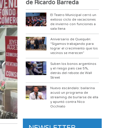
de Ricardo Barreda
El Teatro Municipal cerró un
exitoso ciclo de vacaciones
de invierno con funciones a
sala llena
Aniversario de Quequén:
“Sigamos trabajando para
lograr el crecimiento que los
vecinos se merecen”
Suben los bonos argentinos
y el riesgo país cae 5%,
detrás del rebote de Wall
Street
Nuevo escándalo: bailarina
acusó un programa de
streaming de burlarse de ella
y apuntó contra Nico
Occhiato
NEWSLETTER