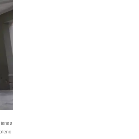
sianas
 pleno