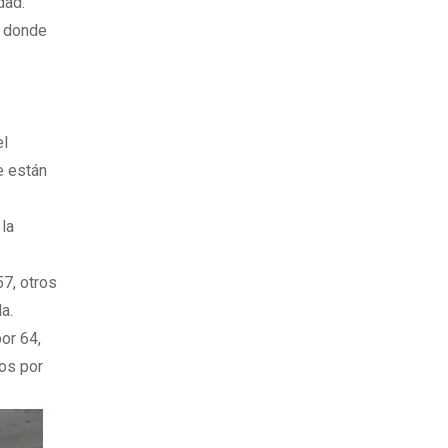
dad.
o donde
el
e están
 la
57, otros
a.
or 64,
ios por