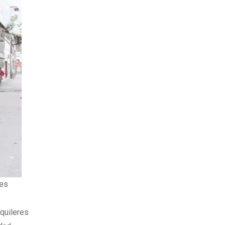
les
lquileres