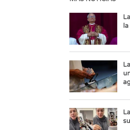
La
la
La
un
ag
La
su