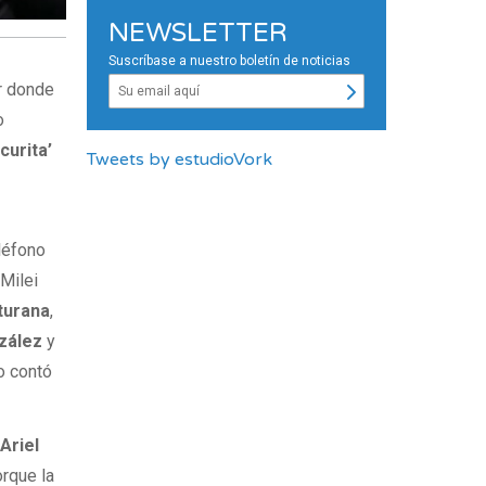
NEWSLETTER
Suscríbase a nuestro boletín de noticias
r donde
o
urita’
Tweets by estudioVork
léfono
 Milei
turana
,
nzález
y
o contó
e
Ariel
orque la