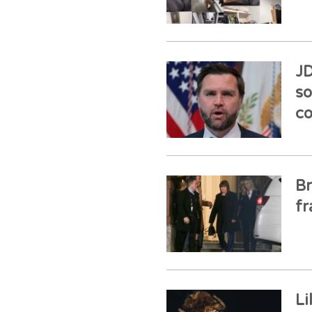
JD
so
co
Br
fr
Li