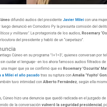
Cúneo
difundió audios del presidente
Javier Milei
con una muje
y luego denunció en Comodoro Py la presunta comisión del delit
íticos y militares"
. La protagonista de los audios,
Rosemary ‘Osc
erlocutora del presidente y habló de un “carpetazo”.
enuncia
antiago Cúneo en su programa '1+1=3', quienes conversan por te
in cuidar el lenguaje- en los ahora famosos audios filtrados de
y una mujer que ya se confirmó que es
Rosemary 'Oscurita' Ma
a a Milei el año pasado
tras su ruptura con
Amalia 'Yuyito' Go
ambién tuvo intimidad con
Alberto Fernández
, según ella mism
s, Cúneo hizo una denuncia que quedó radicada en el juzgado d
tenido de la conversación
vulneró la seguridad presidencial
, p