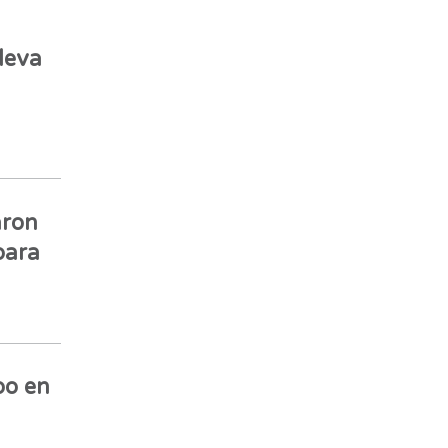
leva
aron
para
bo en