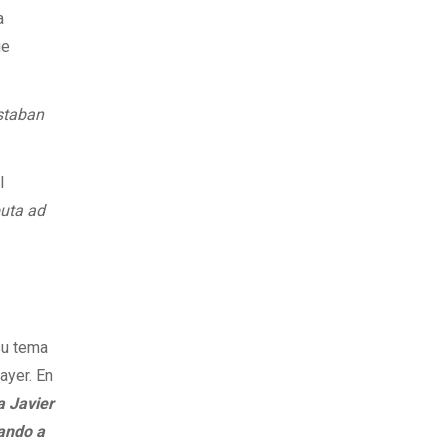
a
ue
staban
l
puta ad
su tema
ayer. En
a Javier
dando a