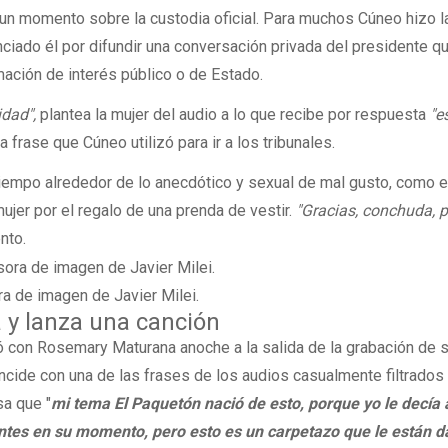
un momento sobre la custodia oficial. Para muchos Cúneo hizo l
nciado él por difundir una conversación privada del presidente q
ación de interés público o de Estado.
idad",
plantea la mujer del audio a lo que recibe por respuesta
"e
la frase que Cúneo utilizó para ir a los tribunales.
tiempo alrededor de lo anecdótico y sexual de mal gusto, como e
ujer por el regalo de una prenda de vestir.
"Gracias, conchuda, 
nto.
 de imagen de Javier Milei.
 y lanza una canción
ló con Rosemary Maturana anoche a la salida de la grabación de 
incide con una de las frases de los audios casualmente filtrados 
sa que "
mi tema
El Paquetón nació de esto, porque yo le decía 
ntes en su momento, pero esto es un carpetazo que le están 