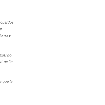
recuerdos
e
 tema y
ilei no
' de 'te
lá que la