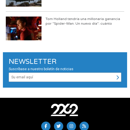
Tom Holland tendría una millonaria ganancia
por "Spider-Man: Un nuevo día": cuánto
NEWSLETTER
Suscríbase a nuestro boletín de noticias