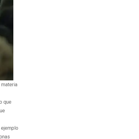
 materia
Lo que
que
n ejemplo
sonas