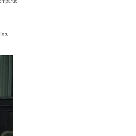
compartió
llos
,