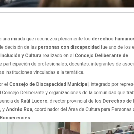
ia una mirada que reconozca plenamente los
derechos humano
de decisión de las
personas con discapacidad
fue uno de los 
Inclusión y Cultura
realizado en el
Concejo Deliberante de
te participación de profesionales, docentes, integrantes de asoc
as instituciones vinculadas a la temática.
or el
Consejo de Discapacidad Municipal
, integrado por repre
l Concejo Deliberante y organizaciones de la comunidad que tra
esencia de
Raúl Lucero
, director provincial de los
Derechos de 
d
, y
Andrés Roa
, coordinador del Área de Cultura para Personas
 Bonaerenses
.