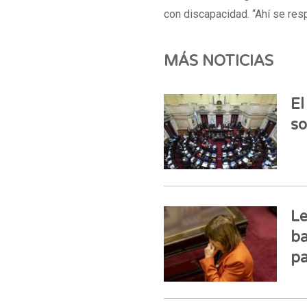
con discapacidad. “Ahí se resp
MÁS NOTICIAS
El
so
Le
ba
pa