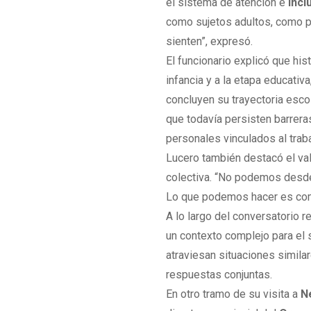
el sistema de atención e
incl
como sujetos adultos, como p
sienten”, expresó.
El funcionario explicó que h
infancia y a la etapa educati
concluyen su trayectoria esco
que todavía persisten barreras
personales vinculados al traba
Lucero también destacó el va
colectiva. “No podemos desde 
Lo que podemos hacer es compar
A lo largo del conversatorio 
un contexto complejo para el 
atraviesan situaciones simila
respuestas conjuntas.
En otro tramo de su visita a
N