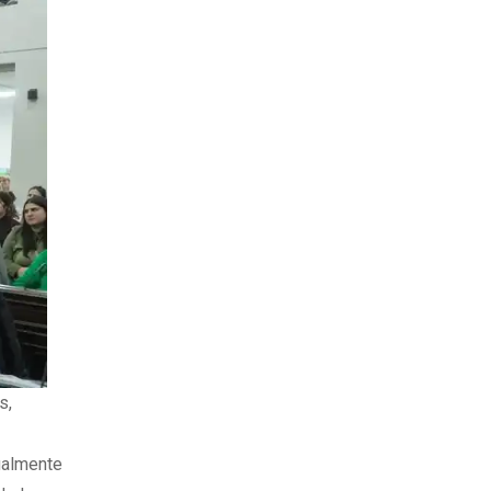
s,
ualmente