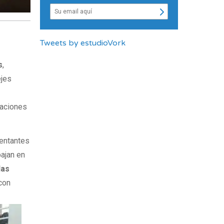
Tweets by estudioVork
s
,
ejes
iaciones
sentantes
bajan en
las
 con