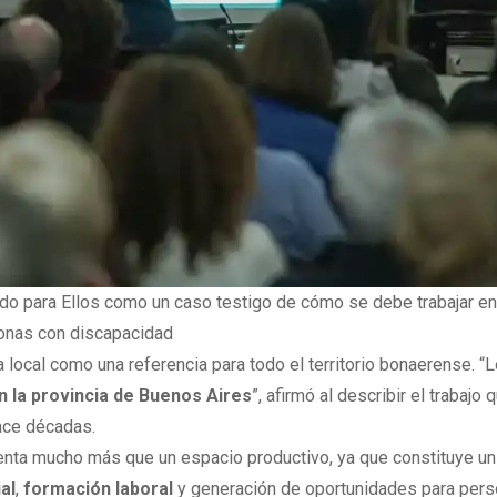
odo para Ellos como un caso testigo de cómo se debe trabajar en
sonas con discapacidad
a local como una referencia para todo el territorio bonaerense. “
n la provincia de Buenos Aires
”, afirmó al describir el trabajo 
hace décadas.
senta mucho más que un espacio productivo, ya que constituye u
al
,
formación laboral
y generación de oportunidades para per