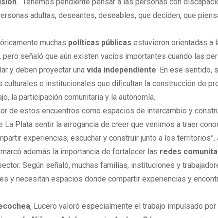
usión
. “Tenemos pendiente pensar a las personas con discapac
ersonas adultas, deseantes, deseables, que deciden, que piens
istóricamente muchas
políticas públicas
estuvieron orientadas a l
va, pero señaló que aún existen vacíos importantes cuando las p
lar y deben proyectar una
vida independiente
. En ese sentido,
 culturales e institucionales que dificultan la construcción de p
jo, la participación comunitaria y la autonomía.
lor de estos encuentros como espacios de intercambio y constr
La Plata sentir la arrogancia de creer que venimos a traer cono
tir experiencias, escuchar y construir junto a los territorios”, 
remarcó además la importancia de fortalecer las
redes comunita
sector. Según señaló, muchas familias, instituciones y trabajado
res y necesitan espacios donde compartir experiencias y encont
ecochea
, Lucero valoró especialmente el trabajo impulsado por 