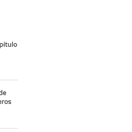
pítulo
de
eros