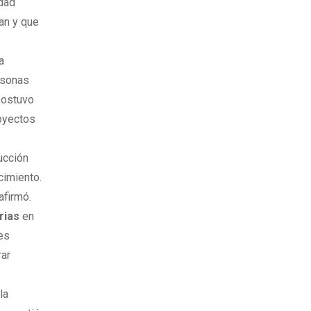
idad
an y que
a
ersonas
 sostuvo
royectos
ucción
cimiento.
afirmó.
rias
en
res
rar
la