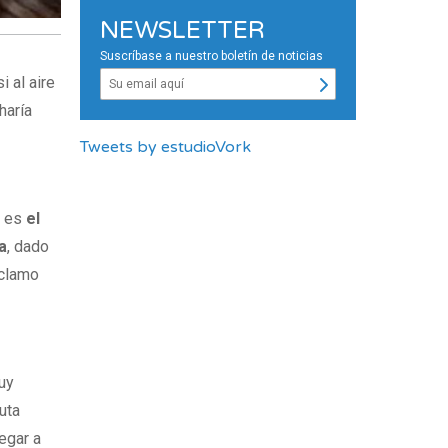
NEWSLETTER
Suscríbase a nuestro boletín de noticias
 al aire
haría
Tweets by estudioVork
r es
el
a
, dado
eclamo
uy
uta
egar a