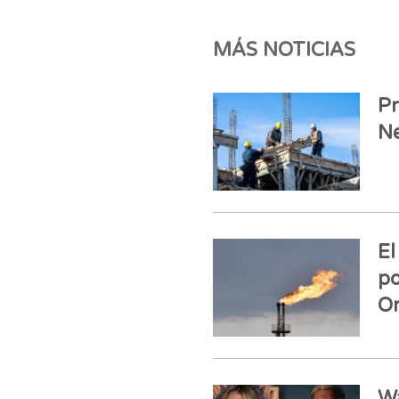
MÁS NOTICIAS
Pr
N
El
po
O
Wa