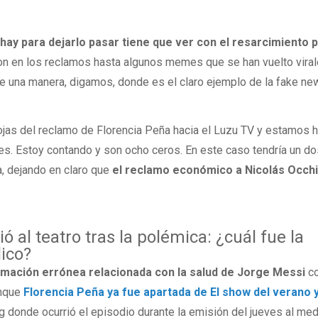
hay para dejarlo pasar tiene que ver con el resarcimiento 
ron en los reclamos hasta algunos memes que se han vuelto vira
e una manera, digamos, donde es el claro ejemplo de la fake ne
ojas del reclamo de Florencia Peña hacia el Luzu TV y estamos 
es. Estoy contando y son ocho ceros. En este caso tendría un d
ta, dejando en claro que
el reclamo económico a Nicolás Occh
ó al teatro tras la polémica: ¿cuál fue la
lico?
ormación errónea relacionada con la salud de Jorge Messi
c
unque
Florencia Peña ya fue apartada de El show del verano 
g donde ocurrió el episodio durante la emisión del jueves al medi