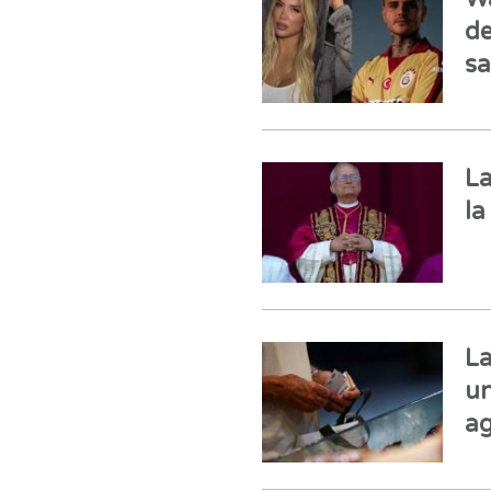
de
sa
La
la
La
un
ag