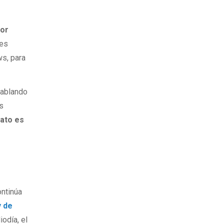
por
les
ws, para
hablando
os
iato es
ontinúa
y de
odía, el