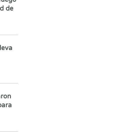
ad de
leva
aron
para