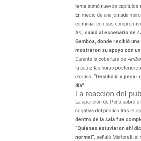
tema sumó nuevos capítulos e
En medio de una jornada marca
continuar con sus compromisos
Así,
subió al escenario de
L
Gamboa, donde recibió una 
mostraron su apoyo con un 
Durante la cobertura de
Arrib
la actriz las horas posterior
explicó:
“Decidió ir a pesar 
día”.
La reacción del púb
La aparición de Peña sobre el
negativa del público tras el e
dentro de la sala fue comp
“Quienes estuvieron ahí dic
normal”
, señaló Martorelli al