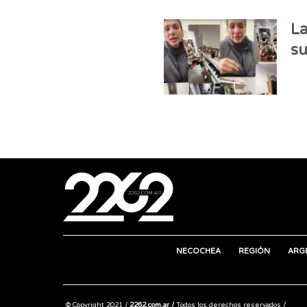
La
su
NECOCHEA
REGIÓN
ARG
© Copyright 2021 /
2262.com.ar /
Todos los derechos reservados /