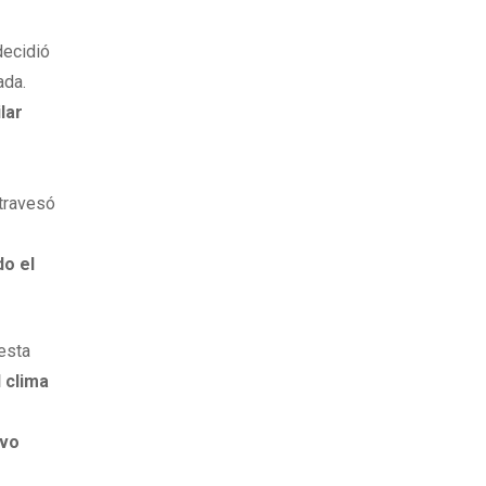
decidió
ada.
lar
atravesó
do el
esta
l clima
uvo