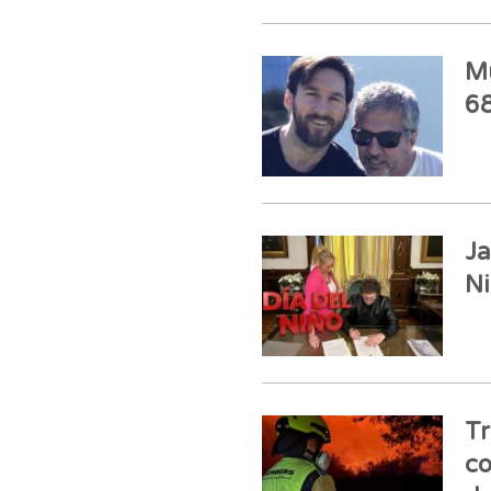
Mu
68
Ja
Ni
Tr
co