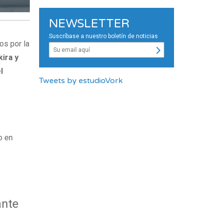
NEWSLETTER
Suscríbase a nuestro boletín de noticias
os por la
kira y
l
Tweets by estudioVork
o en
ante