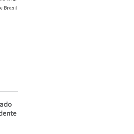
de
Brasil
nado
dente