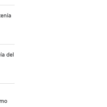
tenía
ía del
emo