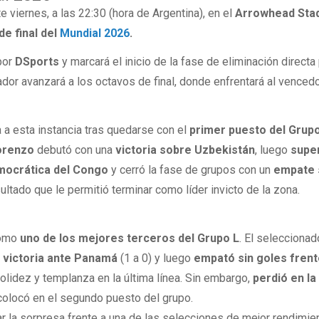
e viernes, a las 22:30 (hora de Argentina), en el
Arrowhead Sta
de final del
Mundial 2026
.
por
DSports
y marcará el inicio de la fase de eliminación directa
or avanzará a los octavos de final, donde enfrentará al vencedo
 a esta instancia tras quedarse con el
primer puesto del Grup
orenzo
debutó con una
victoria sobre Uzbekistán
, luego
supe
emocrática del Congo
y cerró la fase de grupos con un
empate 
ultado que le permitió terminar como líder invicto de la zona.
como
uno de los mejores terceros del Grupo L
. El seleccionad
a
victoria ante Panamá
(1 a 0) y luego
empató sin goles frent
olidez y templanza en la última línea. Sin embargo,
perdió en la
 colocó en el segundo puesto del grupo.
ar la sorpresa frente a una de las selecciones de mejor rendimie