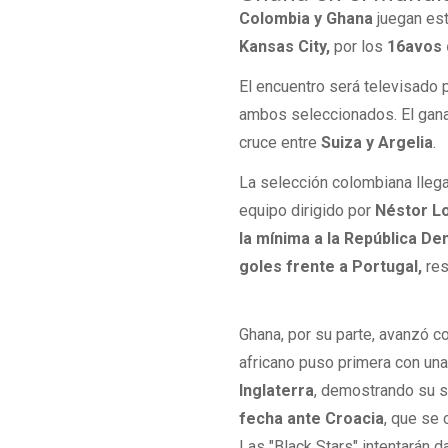
Colombia y Ghana
juegan est
Kansas City,
por los
16avos 
El encuentro será televisado 
ambos seleccionados. El ganad
cruce entre
Suiza y Argelia
.
La selección colombiana llega
equipo dirigido por
Néstor L
la mínima a la República D
goles frente a Portugal,
res
Ghana, por su parte, avanzó 
africano puso primera con un
Inglaterra
, demostrando su s
fecha ante Croacia
, que se
Las "Black Stars" intentarán d