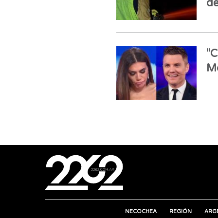
de
"C
Mo
NECOCHEA
REGIÓN
ARG