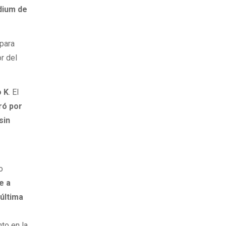
dium de
 para
r del
o K
. El
ró por
sin
o
e a
 última
nto en la