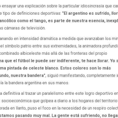
ensayar una explicación sobre la particular idiosincrasia que ca
e tipo de definiciones deportivas:
"El argentino es sufrido, ll
ncólico como el tango, es parte de nuestra esencia, inexpl
as cámaras de televisión.
 ganando en intensidad dramática a medida que avanzaban los mi
el símbolo patrio entre sus extremidades, la animadora profundi
combinado albiceleste más allá de las fronteras del propio
a que el fútbol le puede ser indiferente, te hace llorar. Yo 
lma pintada de celeste blanco. Estos colores son lo más
undo, nuestra bandera"
, siguió manifestando, completamente 
ía la bandera argentina en sus manos.
 definitiva al trazar un paralelismo entre este logro deportivo en
d socioeconómica que golpea a diario a los hogares del territorio
ada en llanto, puso el foco en la necesidad de un respiro colec
stamos pasando muy mal. La gente está sufriendo, no llega 