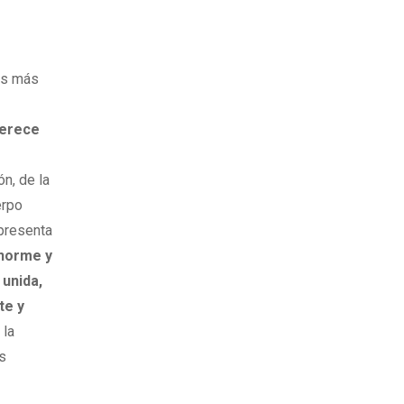
res más
merece
ón, de la
erpo
epresenta
enorme y
 unida,
te y
 la
as