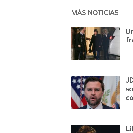
MÁS NOTICIAS
Br
fr
JD
so
co
Li