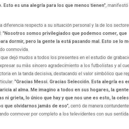
 Esto es una alegría para los que menos tienen"
, manifestó
a diferencia respecto a su situación personal y la de los secto
d:
"Nosotros somos privilegiados que podemos comer, que
ara dormir, pero la gente la está pasando mal. Esto se lo 
ndo conmovida.
al que dejó mudos a todos los presentes en el estudio de grabaci
expresar su más sincero agradecimiento a los futbolistas y al cu
ctoria en la tanda decisiva, destacando el valor simbólico que r
ticular:
"Gracias Messi. Gracias Selección. Esta alegría es 
caricia al alma. Me imagino a todos en sus hogares, la gente
s ni grieta, lo único que hay y que nos une es esto, la celes
s que olvidarnos jamás de eso"
, cerró de manera contundente
grando conmover por completo a los televidentes con sus sentid