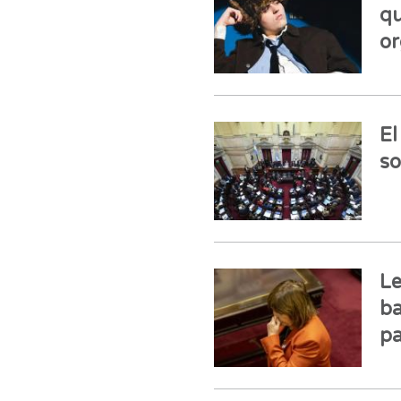
qu
or
El
so
Le
ba
pa