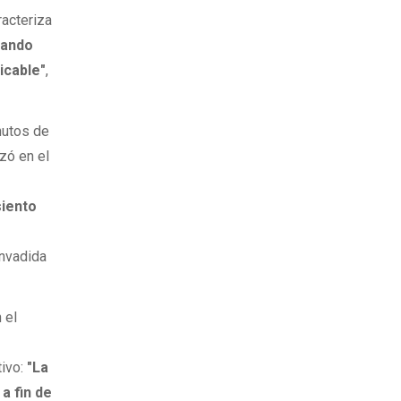
racteriza
orando
icable"
,
nutos de
zó en el
siento
invadida
 el
tivo:
"La
a fin de