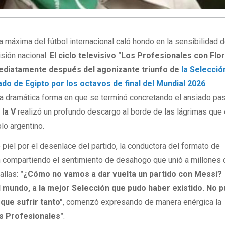
ita máxima del fútbol internacional caló hondo en la sensibilidad d
isión nacional.
El ciclo televisivo "Los Profesionales con Flor"
mediatamente después del agonizante triunfo de
la Selecció
do de Egipto por los octavos de final del Mundial 2026
.
a dramática forma en que se terminó concretando el ansiado pas
 la V
realizó un profundo descargo al borde de las lágrimas que
lo argentino.
 piel por el desenlace del partido, la conductora del formato de
n compartiendo el sentimiento de desahogo que unió a millones 
allas:
"¿Cómo no vamos a dar vuelta un partido con Messi?
mundo, a la mejor Selección que pudo haber existido. No 
ue sufrir tanto"
, comenzó expresando de manera enérgica la
s Profesionales"
.