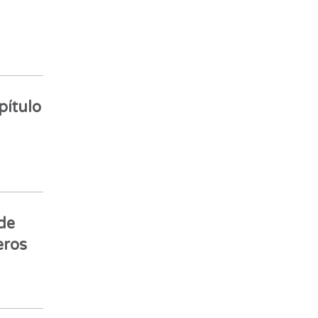
pítulo
de
eros