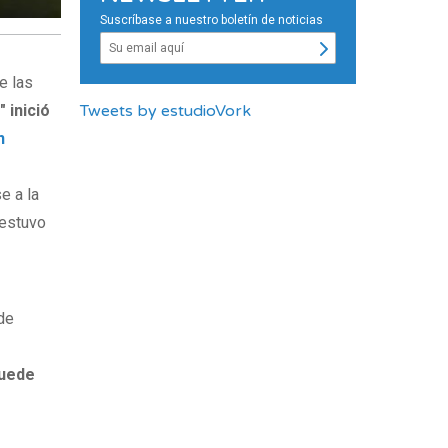
Suscríbase a nuestro boletín de noticias
e las
Tweets by estudioVork
 inició
n
e a la
 estuvo
de
puede