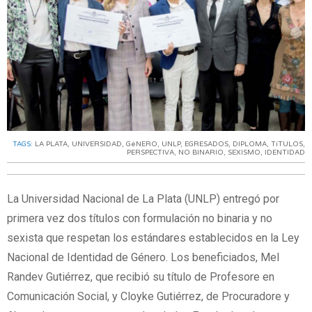
TAGS:
LA PLATA
,
UNIVERSIDAD
,
GéNERO
,
UNLP
,
EGRESADOS
,
DIPLOMA
,
TíTULOS
,
PERSPECTIVA
,
NO BINARIO
,
SEXISMO
,
IDENTIDAD
La Universidad Nacional de La Plata (UNLP) entregó por
primera vez dos títulos con formulación no binaria y no
sexista que respetan los estándares establecidos en la Ley
Nacional de Identidad de Género. Los beneficiados, Mel
Randev Gutiérrez, que recibió su título de Profesore en
Comunicación Social, y Cloyke Gutiérrez, de Procuradore y