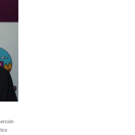
serción
ntos