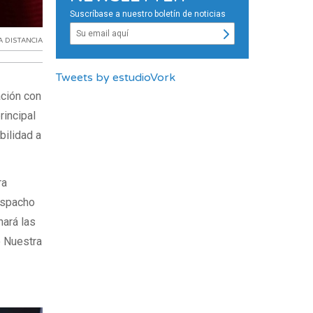
Suscríbase a nuestro boletín de noticias
A DISTANCIA
Tweets by estudioVork
ación con
rincipal
bilidad a
ra
despacho
hará las
o Nuestra