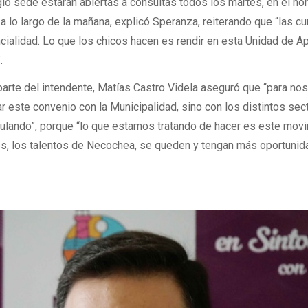
gio sede estarán abiertas a consultas todos los martes, en el ho
 a lo largo de la mañana, explicó Speranza, reiterando que “las c
ncialidad. Lo que los chicos hacen es rendir en esta Unidad de 
.
arte del intendente, Matías Castro Videla aseguró que “para no
r este convenio con la Municipalidad, sino con los distintos sec
ulando”, porque “lo que estamos tratando de hacer es este mov
nes, los talentos de Necochea, se queden y tengan más oportuni