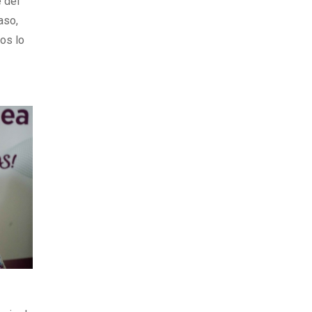
e del
aso,
os lo