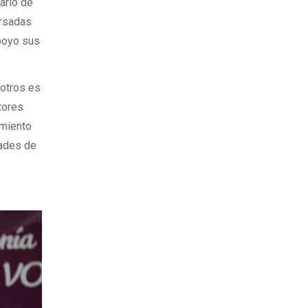
rario de
ursadas
Apoyo sus
sotros es
tores
imiento
dades de