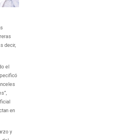
us
rreras
s decir,
do el
pecificó
anceles
es”,
icial
ctan en
arzo y