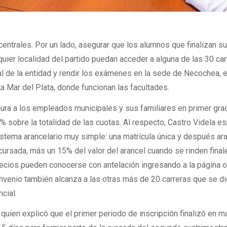
centrales. Por un lado, asegurar que los alumnos que finalizan s
uier localidad del partido puedan acceder a alguna de las 30 ca
tual de la entidad y rendir los exámenes en la sede de Necochea, e
ta Mar del Plata, donde funcionan las facultades.
gura a los empleados municipales y sus familiares en primer gra
 sobre la totalidad de las cuotas. Al respecto, Castro Videla es
sistema arancelario muy simple: una matrícula única y después ar
cursada, más un 15% del valor del arancel cuando se rinden final
cios pueden conocerse con antelación ingresando a la página of
nvenio también alcanza a las otras más de 20 carreras que se di
cial.
 quien explicó que el primer periodo de inscripción finalizó en m