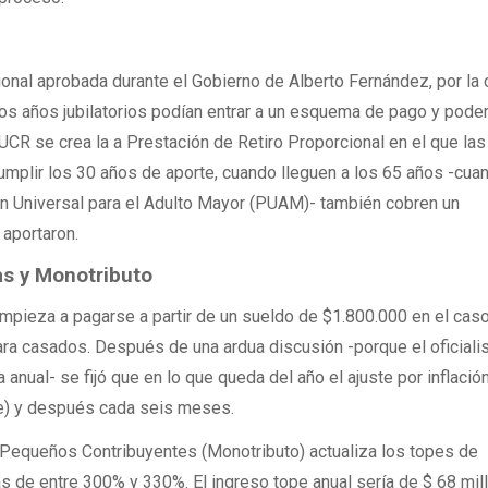
ional aprobada durante el Gobierno de Alberto Fernández, por la 
os años jubilatorios podían entrar a un esquema de pago y pode
 UCR se crea la a Prestación de Retiro Proporcional en el que las
mplir los 30 años de aporte, cuando lleguen a los 65 años -cua
n Universal para el Adulto Mayor (PUAM)- también cobren un
 aportaron.
as y Monotributo
mpieza a pagarse a partir de un sueldo de $1.800.000 en el cas
ara casados. Después de una ardua discusión -porque el oficial
 anual- se fijó que en lo que queda del año el ajuste por inflació
re) y después cada seis meses.
 Pequeños Contribuyentes (Monotributo) actualiza los topes de
as de entre 300% y 330%. El ingreso tope anual sería de $ 68 mil