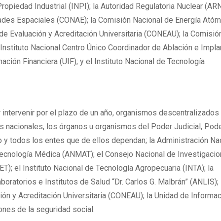
Propiedad Industrial (INPI); la Autoridad Regulatoria Nuclear (ARN
ades Espaciales (CONAE); la Comisión Nacional de Energía Atóm
de Evaluación y Acreditación Universitaria (CONEAU); la Comisió
 Instituto Nacional Centro Único Coordinador de Ablación e Impla
ación Financiera (UIF); y el Instituto Nacional de Tecnología
er intervenir por el plazo de un año, organismos descentralizados
s nacionales, los órganos u organismos del Poder Judicial, Pod
co y todos los entes que de ellos dependan; la Administración Na
ecnología Médica (ANMAT); el Consejo Nacional de Investigaci
T); el Instituto Nacional de Tecnología Agropecuaria (INTA); la
oratorios e Institutos de Salud “Dr. Carlos G. Malbrán” (ANLIS); 
ón y Acreditación Universitaria (CONEAU); la Unidad de Informa
iones de la seguridad social.