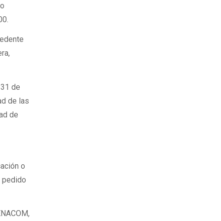
to
00.
cedente
ra,
 31 de
ad de las
dad de
cación o
a pedido
l ENACOM,