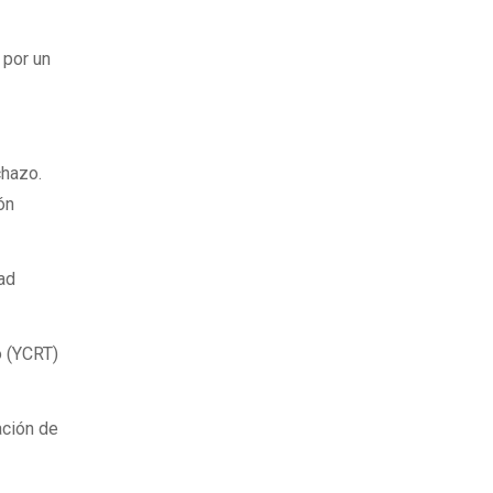
 por un
chazo.
ón
dad
o (YCRT)
ación de