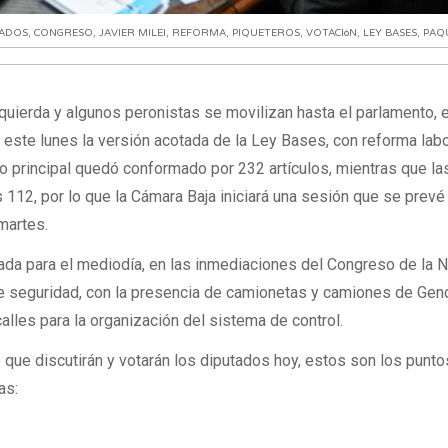
TADOS
,
CONGRESO
,
JAVIER MILEI
,
REFORMA
,
PIQUETEROS
,
VOTACIóN
,
LEY BASES
,
PAQU
quierda y algunos peronistas se movilizan hasta el parlamento, e
este lunes la versión acotada de la Ley Bases, con reforma labo
xto principal quedó conformado por 232 artículos, mientras que la
112, por lo que la Cámara Baja iniciará una sesión que se prev
 martes.
tada para el mediodía, en las inmediaciones del Congreso de la 
 de seguridad, con la presencia de camionetas y camiones de Gen
alles para la organización del sistema de control.
 que discutirán y votarán los diputados hoy, estos son los punto
as: