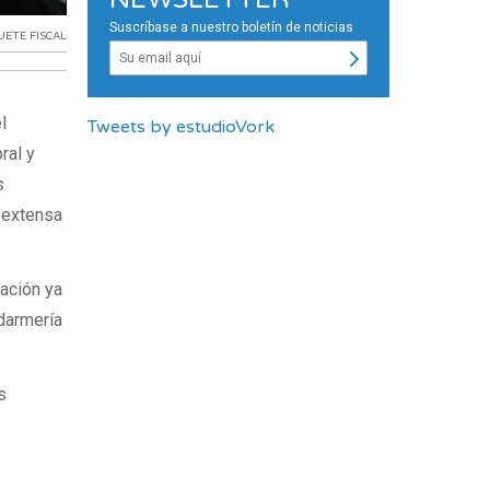
Suscríbase a nuestro boletín de noticias
ETE FISCAL
l
Tweets by estudioVork
ral y
s
é extensa
Nación ya
darmería
s