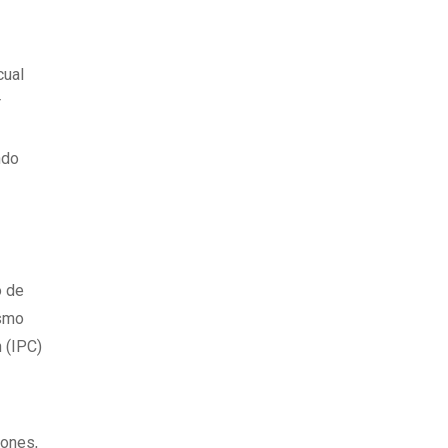
cual
r
ndo
o de
ismo
n (IPC)
lones,