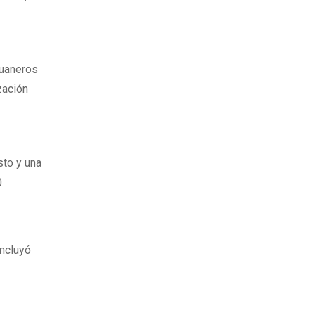
duaneros
zación
sto y una
0
l
incluyó