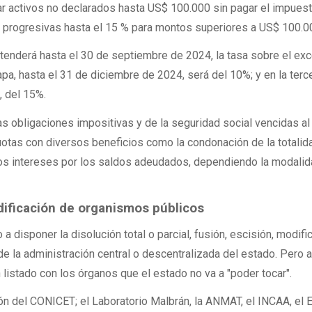
ar activos no declarados hasta US$ 100.000 sin pagar el impues
s progresivas hasta el 15 % para montos superiores a US$ 100.0
xtenderá hasta el 30 de septiembre de 2024, la tasa sobre el ex
pa, hasta el 31 de diciembre de 2024, será del 10%; y en la terce
, del 15%.
las obligaciones impositivas y de la seguridad social vencidas al
otas con diversos beneficios como la condonación de la totalid
los intereses por los saldos adeudados, dependiendo la modali
dificación de organismos públicos
o a disponer la disolución total o parcial, fusión, escisión, modifi
e la administración central o descentralizada del estado. Pero 
 listado con los órganos que el estado no va a "poder tocar".
ión del CONICET; el Laboratorio Malbrán, la ANMAT, el INCAA, e