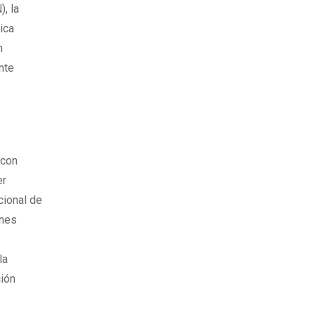
), la
ica
n
nte
 con
er
cional de
ones
la
ción