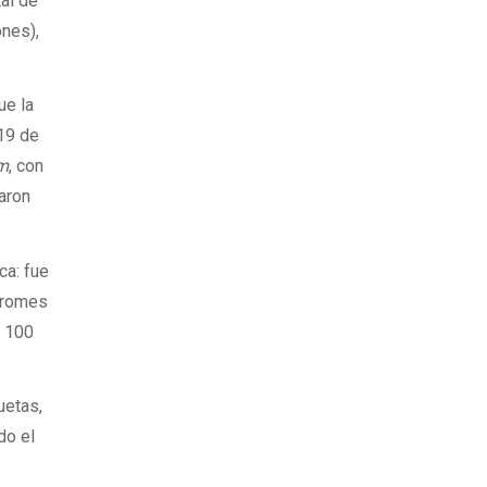
tal de
ones),
ue la
 19 de
m
, con
aron
ca: fue
ndromes
a 100
uetas,
do el