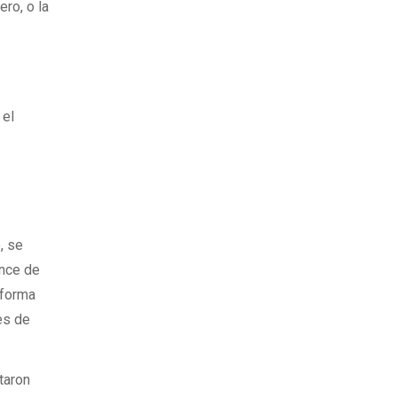
ero, o la
 el
, se
ence de
 forma
es de
itaron