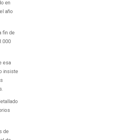
do en
el año
 fin de
31.000
e esa
o insiste
os
s.
detallado
orios
es de