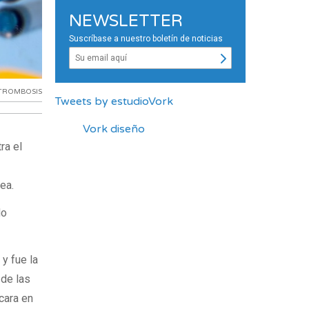
NEWSLETTER
Suscríbase a nuestro boletín de noticias
TROMBOSIS
Tweets by estudioVork
Vork diseño
ra el
s
ea.
do
, y fue la
 de las
icara en