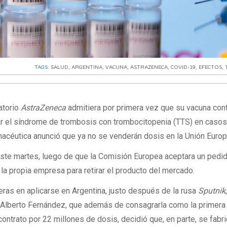
TAGS:
SALUD
,
ARGENTINA
,
VACUNA
,
ASTRAZENECA
,
COVID-19
,
EFECTOS
,
atorio
AstraZeneca
admitiera por primera vez que su vacuna cont
 el síndrome de trombosis con trombocitopenia (TTS) en caso
macéutica anunció que ya no se venderán dosis en la Unión Europ
este martes, luego de que la Comisión Europea aceptara un pedi
la propia empresa para retirar el producto del mercado.
eras en aplicarse en Argentina, justo después de la rusa
Sputnik
 Alberto Fernández, que además de consagrarla como la primera
ontrato por 22 millones de dosis, decidió que, en parte, se fabr