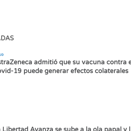
ADAS
UD
traZeneca admitió que su vacuna contra e
vid-19 puede generar efectos colaterales
 Libertad Avanza se sube a la ola papal y l