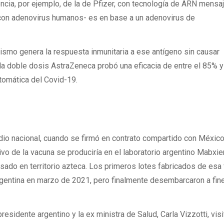
ncia, por ejemplo, de la de Pfizer, con tecnología de ARN mensaj
 con adenovirus humanos- es en base a un adenovirus de
nismo genera la respuesta inmunitaria a ese antígeno sin causar
a doble dosis AstraZeneca probó una eficacia de entre el 85% y
tomática del Covid-19.
io nacional, cuando se firmó en contrato compartido con México
ivo de la vacuna se produciría en el laboratorio argentino Mabxi
asado en territorio azteca. Los primeros lotes fabricados de esa
Argentina en marzo de 2021, pero finalmente desembarcaron a fin
residente argentino y la ex ministra de Salud, Carla Vizzotti, vis