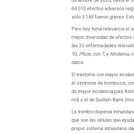
diciembre de 2020, hasta el 3
64.010 efectos adversos regi
sólo 3.149 fueron graves. Est
Pero hoy toma relevancia el se
mayor diversidad de efectos 
las 33 enfermedades relevad
10;
Pfizer
, con 7; y
Moderna
, 
datos.
El trastorno con mayor incide
el síndrome de trombosis, co
de mayor incidencia para Astr
mil) y el de Guillain-Barré (m
La trombocitopenia inmunitari
que son las células que ayuda
propio sistema inmunitario da