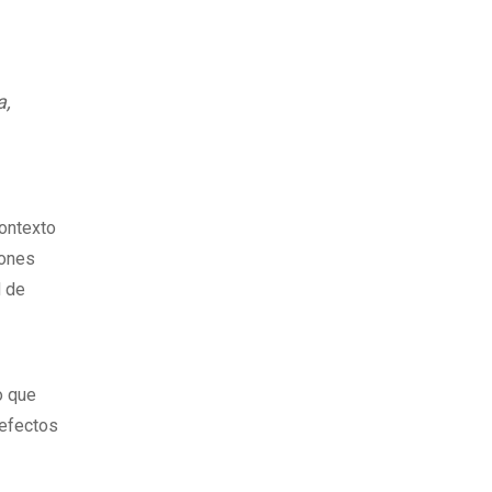
a,
contexto
iones
d de
o que
 efectos