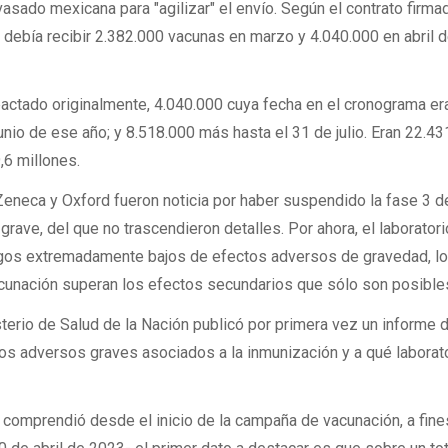
vasado mexicana para "agilizar" el envío. Según el contrato firma
debía recibir 2.382.000 vacunas en marzo y 4.040.000 en abril d
ctado originalmente, 4.040.000 cuya fecha en el cronograma era
nio de ese año; y 8.518.000 más hasta el 31 de julio. Eran 22.4
,6 millones.
eneca y Oxford fueron noticia por haber suspendido la fase 3 d
rave, del que no trascendieron detalles. Por ahora, el laboratori
sgos extremadamente bajos de efectos adversos de gravedad, l
acunación superan los efectos secundarios que sólo son posible
sterio de Salud de la Nación publicó por primera vez un informe 
os adversos graves asociados a la inmunización y a qué laborat
e comprendió desde el inicio de la campaña de vacunación, a fin