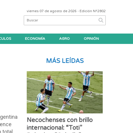
viernes 07 de agosto de 2026
- Edición Nº2802
CULOS
ECONOMÍA
AGRO
OPINIÓN
MÁS LEÍDAS
rgentina
Necochenses con brillo
ience
internacional: “Toti”
 total