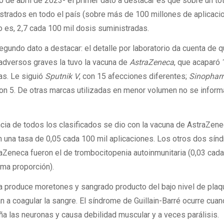
0 de abril de 2023- el primer dato a destacar es que sobre un to
strados en todo el país (sobre más de 100 millones de aplicaci
o es, 2,7 cada 100 mil dosis suministradas.
gundo dato a destacar: el detalle por laboratorio da cuenta de q
adversos graves la tuvo la vacuna de
AstraZeneca
, que acaparó
as. Le siguió
Sputnik V
, con 15 afecciones diferentes;
Sinophar
con 5. De otras marcas utilizadas en menor volumen no se inform
ncia de todos los clasificados se dio con la vacuna de AstraZene
n una tasa de 0,05 cada 100 mil aplicaciones. Los otros dos sí
aZeneca fueron el de trombocitopenia autoinmunitaria (0,03 cad
isma proporción).
a produce moretones y sangrado producto del bajo nivel de plaq
n a coagular la sangre. El síndrome de Guillain-Barré ocurre cuan
ña las neuronas y causa debilidad muscular y a veces parálisis.