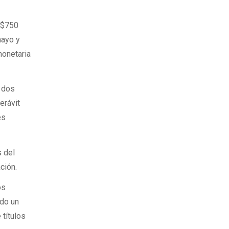
S$750
mayo y
monetaria
n dos
erávit
es
s del
ción.
os
ndo un
 títulos