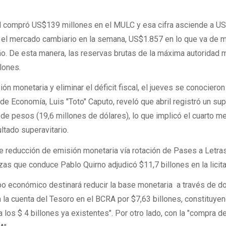
ral compró US$139 millones en el MULC y esa cifra asciende a U
n el mercado cambiario en la semana, US$1.857 en lo que va de 
o. De esta manera, las reservas brutas de la máxima autoridad 
lones.
ión monetaria y eliminar el déficit fiscal, el jueves se conociero
o de Economía, Luis "Toto" Caputo, reveló que abril registró un sup
 de pesos (19,6 millones de dólares), lo que implicó el cuarto m
ltado superavitario.
de reducción de emisión monetaria vía rotación de Pases a Letra
zas que conduce Pablo Quirno adjudicó $11,7 billones en la licita
po económico destinará reducir la base monetaria a través de d
 la cuenta del Tesoro en el BCRA por $7,63 billones, constituye
a los $ 4 billones ya existentes". Por otro lado, con la "compra de