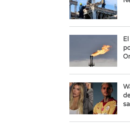
N
El
po
O
Wa
de
sa