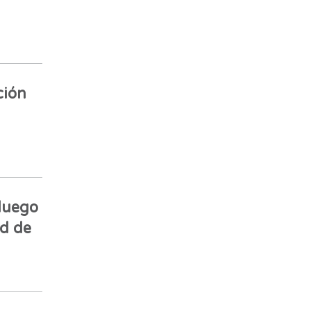
ción
luego
ad de