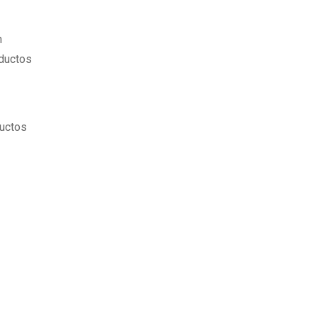
n
oductos
ductos