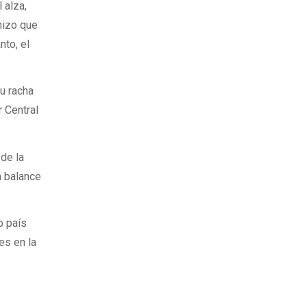
 alza,
hizo que
nto, el
su racha
r Central
 de la
n balance
o país
es en la