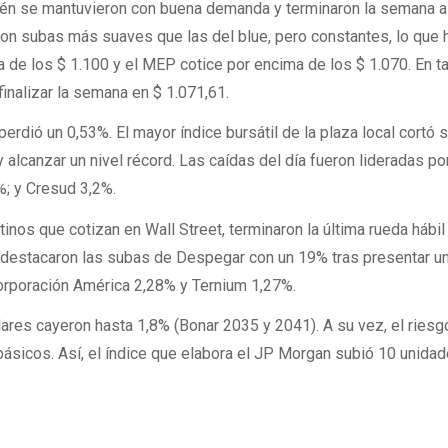
ién se mantuvieron con buena demanda y terminaron la semana al
on subas más suaves que las del blue, pero constantes, lo que 
 de los $ 1.100 y el MEP cotice por encima de los $ 1.070. En ta
inalizar la semana en $ 1.071,61.
perdió un 0,53%. El mayor índice bursátil de la plaza local cortó 
 y alcanzar un nivel récord. Las caídas del día fueron lideradas po
%; y Cresud 3,2%.
inos que cotizan en Wall Street, terminaron la última rueda hábil
destacaron las subas de Despegar con un 19% tras presentar u
orporación América 2,28% y Ternium 1,27%.
lares cayeron hasta 1,8% (Bonar 2035 y 2041). A su vez, el riesg
básicos. Así, el índice que elabora el JP Morgan subió 10 unidad