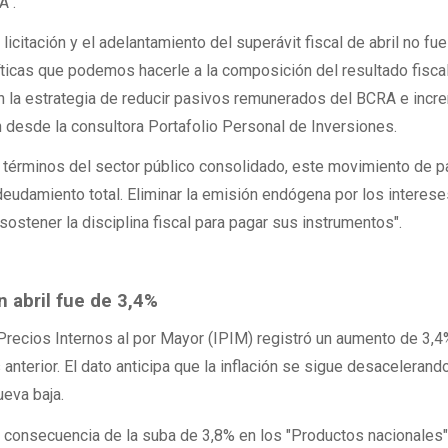
A".
 licitación y el adelantamiento del superávit fiscal de abril no fue
ríticas que podemos hacerle a la composición del resultado fiscal
 la estrategia de reducir pasivos remunerados del BCRA e incr
 desde la consultora Portafolio Personal de Inversiones.
 términos del sector público consolidado, este movimiento de 
eudamiento total. Eliminar la emisión endógena por los interese
ostener la disciplina fiscal para pagar sus instrumentos".
n abril fue de 3,4%
e Precios Internos al por Mayor (IPIM) registró un aumento de 3,
anterior. El dato anticipa que la inflación se sigue desacelerand
eva baja.
s consecuencia de la suba de 3,8% en los "Productos nacionales"