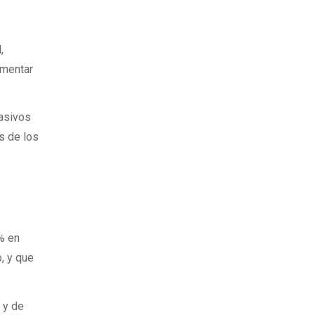
,
ementar
pasivos
s de los
4% en
o, y que
 y de