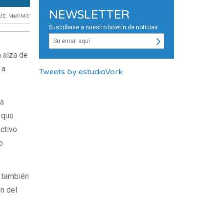
NEWSLETTER
UE
,
MáXIMO
Suscríbase a nuestro boletín de noticias
n alza de
 a
Tweets by estudioVork
ca
l que
activo
o
L también
ón del