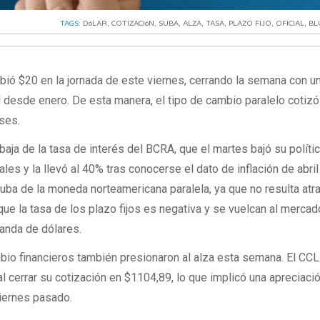
TAGS:
DóLAR
,
COTIZACIóN
,
SUBA
,
ALZA
,
TASA
,
PLAZO FIJO
,
OFICIAL
,
BL
ubió $20 en la jornada de este viernes, cerrando la semana con u
desde enero. De esta manera, el tipo de cambio paralelo cotizó
ses.
 baja de la tasa de interés del BCRA, que el martes bajó su políti
es y la llevó al 40% tras conocerse el dato de inflación de abri
suba de la moneda norteamericana paralela, ya que no resulta atr
e la tasa de los plazo fijos es negativa y se vuelcan al mercad
anda de dólares.
mbio financieros también presionaron al alza esta semana. El CC
l cerrar su cotización en $1104,89, lo que implicó una apreciaci
viernes pasado.