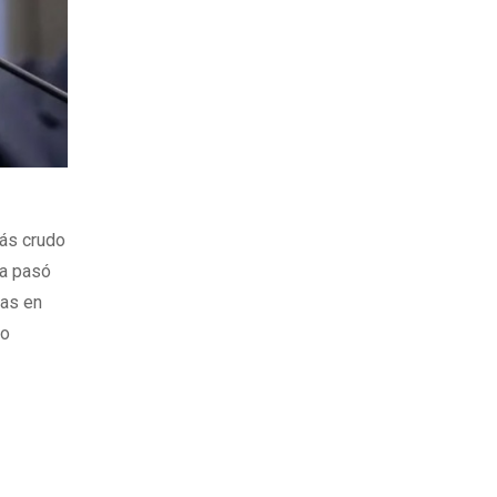
más crudo
da pasó
mas en
mo