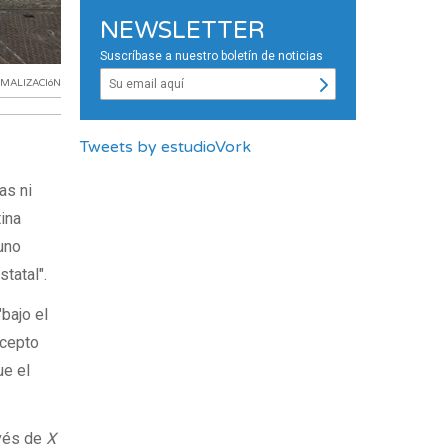
NEWSLETTER
Suscríbase a nuestro boletín de noticias
MALIZACIóN
Tweets by estudioVork
as ni
tina
uno
tatal".
bajo el
ncepto
ue el
avés de
X