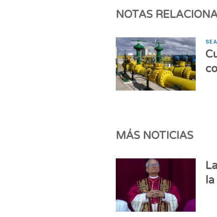
NOTAS RELACION
SE 
Cu
co
MÁS NOTICIAS
La
la