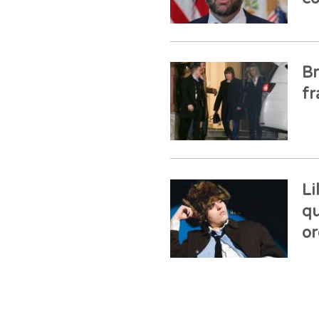
Br
fr
Li
qu
or