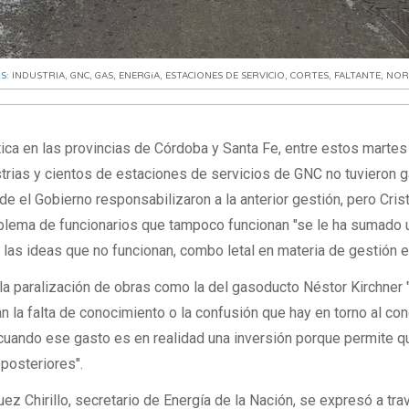
GS:
INDUSTRIA
,
GNC
,
GAS
,
ENERGíA
,
ESTACIONES DE SERVICIO
,
CORTES
,
FALTANTE
,
NOR
ica en las provincias de Córdoba y Santa Fe, entre estos martes
rias y cientos de estaciones de servicios de GNC no tuvieron g
e el Gobierno responsabilizaron a la anterior gestión, pero Cris
oblema de funcionarios que tampoco funcionan "se le ha sumado 
 las ideas que no funcionan, combo letal en materia de gestión es
a paralización de obras como la del gasoducto Néstor Kirchner "
lan la falta de conocimiento o la confusión que hay en torno al co
cuando ese gasto es en realidad una inversión porque permite q
posteriores".
ez Chirillo, secretario de Energía de la Nación, se expresó a tr