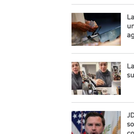
La
un
ag
La
su
JD
so
co