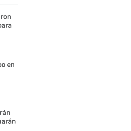
aron
para
bo en
Irán
narán