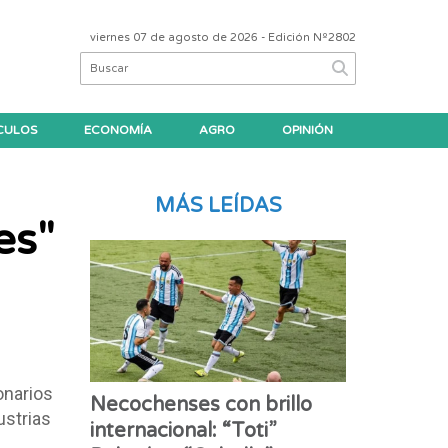
viernes 07 de agosto de 2026
- Edición Nº2802
CULOS
ECONOMÍA
AGRO
OPINIÓN
MÁS LEÍDAS
es"
onarios
Necochenses con brillo
ustrias
internacional: “Toti”