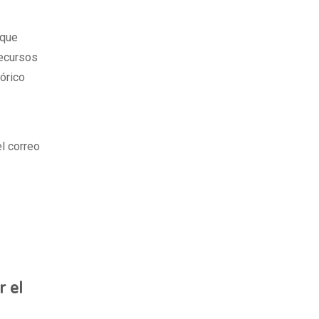
 que
recursos
tórico
l correo
 el