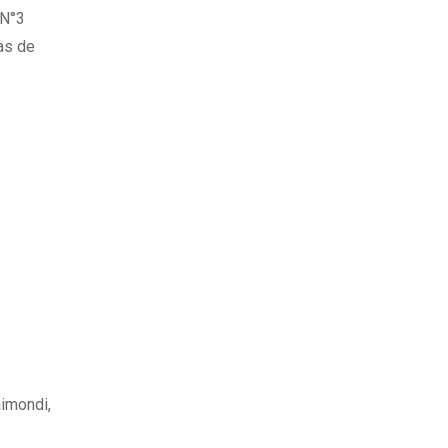
 N°3
as de
aimondi,