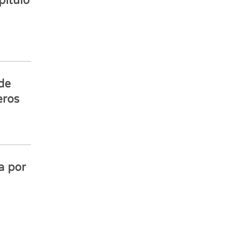
pítulo
de
eros
a por