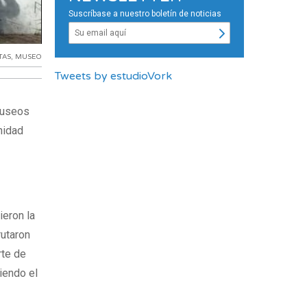
Suscríbase a nuestro boletín de noticias
TAS
,
MUSEO
Tweets by estudioVork
 Museos
nidad
ieron la
rutaron
rte de
iendo el