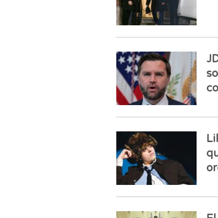
JD
so
co
Li
qu
or