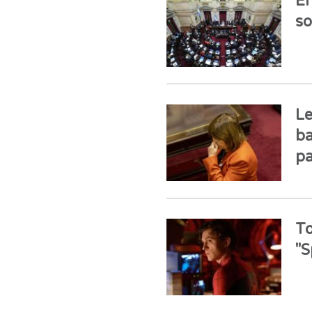
El
so
Le
ba
pa
To
"S