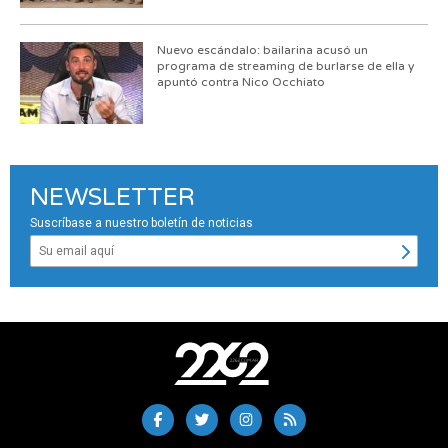
Nuevo escándalo: bailarina acusó un
programa de streaming de burlarse de ella y
apuntó contra Nico Occhiato
NEWSLETTER
Suscríbase a nuestro boletín de noticias